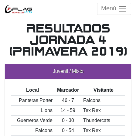
Menú
Resultados
Jornada 4
(Primavera 2019)
Juvenil / Mixto
Local
Marcador
Visitante
Panteras Porter
46 - 7
Falcons
Lions
14 - 59
Tex Rex
Guerreros Verde
0 - 30
Thundercats
Falcons
0 - 54
Tex Rex